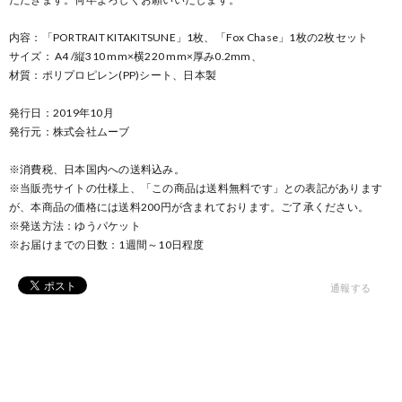
内容：「PORTRAIT KITAKITSUNE」1枚、「Fox Chase」1枚の2枚セット
サイズ： A4 /縦310 mm×横220 mm×厚み0.2mm、
材質：ポリプロピレン(PP)シート、日本製
発行日：2019年10月
発行元：株式会社ムーブ
※消費税、日本国内への送料込み。
※当販売サイトの仕様上、「この商品は送料無料です」との表記があります
が、本商品の価格には送料200円が含まれております。ご了承ください。
※発送方法：ゆうパケット
※お届けまでの日数：1週間～10日程度
通報する