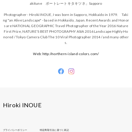
akitune ポートレートキタキツネ」Sapporo
Photographer - Hiroki INOUE, I was born in Sapporo, Hokkaido in 1979. Taki
ng "an Alive Landscape" - based in Hokkaido, Japan. Recent Awards and Honor
s are NATIONAL GEOGRAPHIC Travel Photographer of the Year 2016 Nature
First Prize, NATURE'S BEST PHOTOGRAPHY ASIA 2016 Landscape Highly Ho
nored / Tokyo Camera Club The 10 Viral Photographer 2014 / and many other
s.
Web: http://northern-island-colors.com/
Hiroki INOUE
プライバシーポリシー
特定商取引法に基づく表記