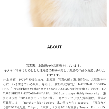
ABOUT
写真家井上浩輝の作品販売をしています。
キタキツネをはじめとした北海道の動物や美しい風景の作品をお楽しみいた
だけます。
井上 浩輝 1979年札幌生まれ。北海道「写真の町」東川町在住。北海道を中
心に「いま生きている風景」を追う。 最近の受賞には、NATIONAL GEOGRA
PHIC「Travel Photographer of the Year 2016 Nature First Prize」その他、NA
TURE'S BEST PHOTOGRAPHY ASIA 「2016 Landscape Highly Honored」、東
京カメラ部「2014東京 カメラ部10選」、他グランプリや入賞等複数。 最近の
写真展には、 「northern island colors –北の丘々から」Sapporo、「東京カメ
ラ部2015写真展」Tokyo 、「東京カメラ部2016写真展」Tokyo 「Portrait Kit